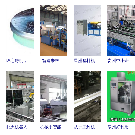
匠心铸机，
智造未来
星洲塑料机
贵州中小企
智启未来
SFEC2016
械 深耕塑
业何以进阶
无锡翔源机
第11届上海
料回收造粒
专精立主业
械设备有限
食品包装机
机研发，赋
特新赢未来
公司的研发
械展的机械
能循环经济
——机械设
之道
研发新趋势
新未来
备研发的破
局之路
配天机器人
机械手智能
从手工到机
泉州好利用