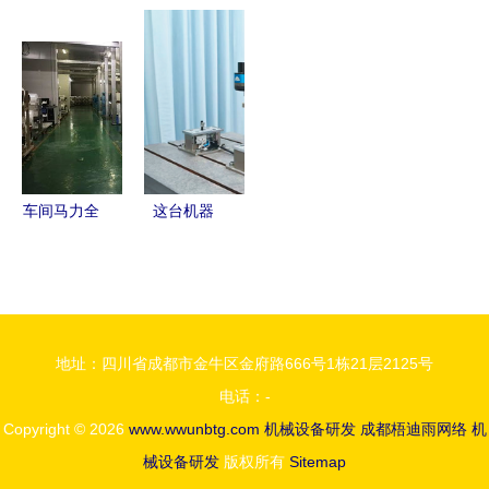
索利洋 从
化升级
器 小身材
机械设备:
零到一，开
从“替代人
大智慧的水
引领机械设
创全球首条
力”到“超越
磨年糕机如
备研发新篇
量产装配线
人力”的行
何助力传统
章
机械设备研
业变革
美食现代化
发之路
车间马力全
这台机器
开，加速复
人，竟是个
苏 深圳五
打磨“老师
区重点企业
傅”——机
生产一线直
械设备的智
地址：四川省成都市金牛区金府路666号1栋21层2125号
击
能蜕变
电话：-
Copyright © 2026
www.wwunbtg.com
机械设备研发
成都梧迪雨网络
机
械设备研发
版权所有
Sitemap