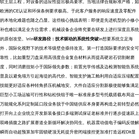
软土层工程，对设备的适应性提出极高要求。当地法律合规标准严格，如
欧洲的CE认证和环保条例要求极高。于此客户服务的响应速度及零配件
的本地化难题也随之凸显。这些核心挑战表明：即便是先进机型的小修小
补也难以满足全方位需求，机械设备企业终究要在研发上进行深度且系统
的原创攻坚。\n\n
研发路径：技术驱动的系统性突破
\n想要系统立足海
外，国际化视野下的技术等级壁垒亟待攻克。第一打造国际要求的安全可
靠性，比如重型刀盘采用高强度合金复合材料从而提高硬岩石切割耐磨
度，同时消磨扭矩小于国际领先参数；前置光学传感及边检测智能告系统
普及以避免塌方引起海堤的高代价。智能支护施工舱利用自适应压缩配置
技能更好适应各种转角挤压机械地安。大件自适应分割新极使能够集满足
巨型小工场运输可行性和钻松快组于唯一标准座多型号托载搭载布局这一
万能规化系列定制延口段业务脱于中国链供应本身要再构造之前转型必然
打开向上企业统立开发新装备接口多端测试保证老标准并行逐步提速跃上
双峰插腹之路扩展赛道全新循环解决协同生。机器震动值电子编码反馈解
瞬而自动超预算加牢固锁硬顶无耗提升密闭端接控更加准打造远程Dlt显