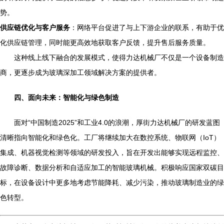
势。
供应链优化与客户服务
：网络平台促进了与上下游企业的联系，有助于优
化供应链管理，同时能更高效地获取客户反馈，提升售后服务质量。
这种线上线下融合的发展模式，使得力达机械厂不仅是一个设备制造
商，更逐步成为玻璃深加工领域解决方案的提供者。
四、面向未来：智能化与绿色制造
面对“中国制造2025”和工业4.0的浪潮，厚街力达机械厂的研发蓝图
清晰指向智能化和绿色化。工厂将继续加大在数控系统、物联网（IoT）
集成、机器视觉检测等领域的研发投入，旨在开发出能够实现远程监控、
故障诊断、数据分析和自适应加工的智能玻璃机械。积极响应国家双碳目
标，在设备设计中更多地考虑节能降耗、减少污染，推动玻璃制造业的绿
色转型。