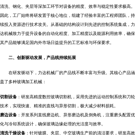
清洗、钢化、夹层等深加工环节对设备的精度、效率与稳定性要求极高。
因此，工厂始终将研发置于核心地位，组建了经验丰富的工程师团队，持
续投入资源进行技术攻关。从基础的结构设计到先进的控制系统集成，力
达机械致力于提升设备的自动化程度、加工精度以及能源利用效率，确保
其产品能够满足国内外市场日益提升的工艺标准与环保要求。
二、创新驱动发展，产品线持续拓展
在研发驱动下，力达机械厂的产品线不断丰富与升级。其核心产品涵
盖了多种玻璃加工机械：
切割设备
：研发高精度数控玻璃切割机，采用先进的运动控制系统和刀轮
技术，实现快速、精准的直线与异形切割，极大减少材料损耗。
磨边设备
：开发系列直线磨边机、异形磨边机及倒角机，注重磨头配置优
化与冷却系统设计，确保玻璃边缘处理的光洁度与效率。
清洗干燥设备
：针对镀膜、夹层、中空玻璃生产前的清洁要求，研发高效