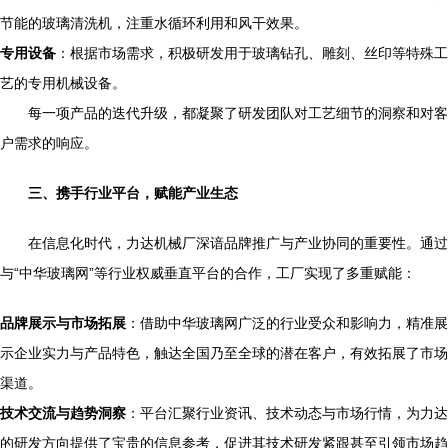
节能的玻璃清洗机，注重水循环利用和风干效果。
专用设备
：根据市场需求，积极研发用于玻璃钻孔、雕刻、丝印等特殊工
艺的专用机械设备。
每一项产品的迭代升级，都凝聚了研发团队对工艺细节的洞察和对客
户需求的响应。
三、携手行业平台，赋能产业生态
在信息化时代，力达机械厂深谙品牌推广与产业协同的重要性。通过
与“中华玻璃网”等行业权威垂直平台的合作，工厂实现了多重赋能：
品牌展示与市场拓展
：借助中华玻璃网广泛的行业受众和影响力，精准展
示企业实力与产品特色，触达全国乃至全球的潜在客户，有效拓展了市场
渠道。
技术交流与趋势洞察
：平台汇聚行业资讯、技术动态与市场行情，为力达
的研发方向提供了宝贵的信息参考，促进其技术研发紧跟甚至引领市场趋