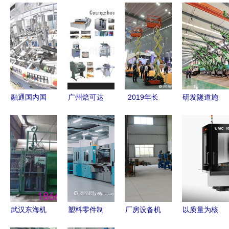
融通国内国
广州焙可达
2019年长
研发隧道施
际 打造智
机械设备
沙国际工程
工设备，掘
能制造产业
专注打蛋机
机械展览会
金海外市场
新链条
研发，助力
丨捷尔杰
——机械设
烘焙产业高
关注技术研
备研发的战
效升级
发，满足市
略与突破
场需求
武汉东海机
塑料零件制
厂房设备机
以质量为核
械 深耕喷
造工厂场景
械研发 驱
心以研发为