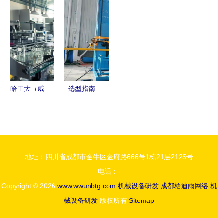
播技术与园
下的机械设
动现代工业
动力 新卫
林机械的行
备研发之旅
升级的核心
机械的匠心
业创新者
引擎
之路
哈工大（威
选型指南
海）中欧膜
为何泊头市
技术研究院
兴和机械是
以SEM系列
彩钢设备领
撬装式水处
域的卓越之
地址：四川省成都市金牛区金府路666号1栋21层2125号
理设备引领
选
电话：-
绿色装备研
Copyright © 2026
www.wwunbtg.com
机械设备研发
成都梧迪雨网络
机
发新篇章
械设备研发
版权所有
Sitemap