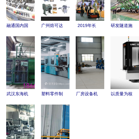
融通国内国
广州焙可达
2019年长
研发隧道施
际 打造智
机械设备
沙国际工程
工设备，掘
能制造产业
专注打蛋机
机械展览会
金海外市场
新链条
研发，助力
丨捷尔杰
——机械设
烘焙产业高
关注技术研
备研发的战
效升级
发，满足市
略与突破
场需求
武汉东海机
塑料零件制
厂房设备机
以质量为核
械 深耕喷
造工厂场景
械研发 驱
心以研发为
播技术与园
下的机械设
动现代工业
动力 新卫
林机械的行
备研发之旅
升级的核心
机械的匠心
业创新者
引擎
之路