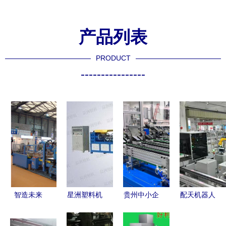
产品列表
PRODUCT
----------------
智造未来
星洲塑料机
贵州中小企
配天机器人
SFEC2016
械 深耕塑
业何以进阶
索利洋 从
第11届上海
料回收造粒
专精立主业
零到一，开