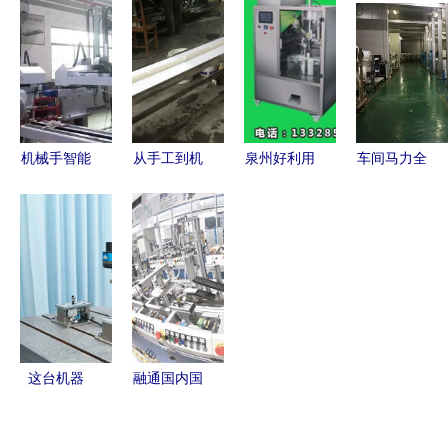
食品包装机
机研发，赋
特新赢未来
创全球首条
械展的机械
能循环经济
——机械设
量产装配线
研发新趋势
新未来
备研发的破
机械设备研
局之路
发之路
机械手智能
从手工到机
泉州好利用
车间马力全
化升级
器 小身材
机械设备:
开，加速复
从“替代人
大智慧的水
引领机械设
苏 深圳五
力”到“超越
磨年糕机如
备研发新篇
区重点企业
人力”的行
何助力传统
章
生产一线直
业变革
美食现代化
击
这台机器
融通国内国
人，竟是个
际 打造智
打磨“老师
能制造产业